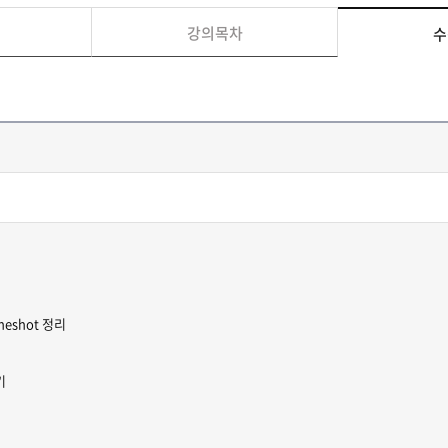
강의목차
수
eshot 정리
기