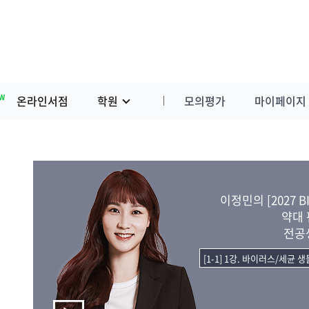
W
온라인서점
학원
모의평가
마이페이지
이정민의 [2027 BI
약대
전공