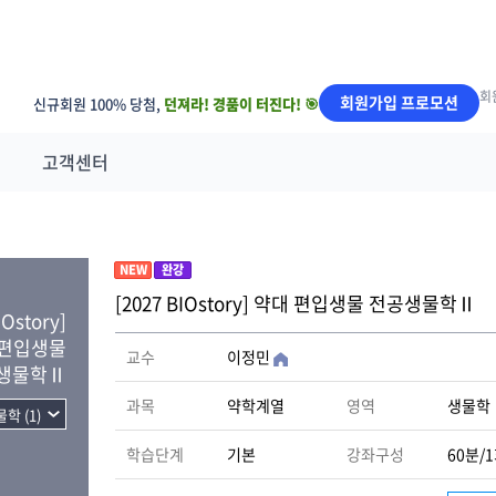
회
회원가입 프로모션
신규회원 100% 당첨,
던져라! 경품이 터진다! 🎯
고객센터
NEW
완강
[2027 BIOstory] 약대 편입생물 전공생물학Ⅱ
Ostory]
 편입생물
교수
이정민
생물학Ⅱ
과목
약학계열
영역
생물학
학습단계
기본
강좌구성
60분/1