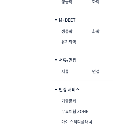
생물학
화학
M·DEET
생물학
화학
유기화학
서류/면접
서류
면접
인강 서비스
기출문제
무료체험 ZONE
마이 스터디플래너