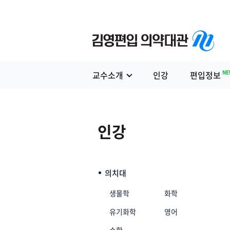
NE
교수소개
인강
편입정보
인강
의치대
생물학
화학
유기화학
영어