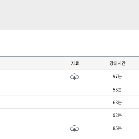
자료
강의시간
97분
55분
63분
92분
85분