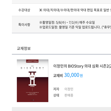
수강대상
▣ 의대/치의대/수의대/한의대 약대 편입 목표로 일반
※촬영일정: 5/6(수) ~ 7/1(수) 매주 수요일
특이사항
※업로드일정: 촬영일 기준 익일 업로드됩니다. (*휴무
교재정보
이정민의 BIOStory 의대 심화 시즌2(2
30,000
교재비
원
저자
이정민
상태
판매중