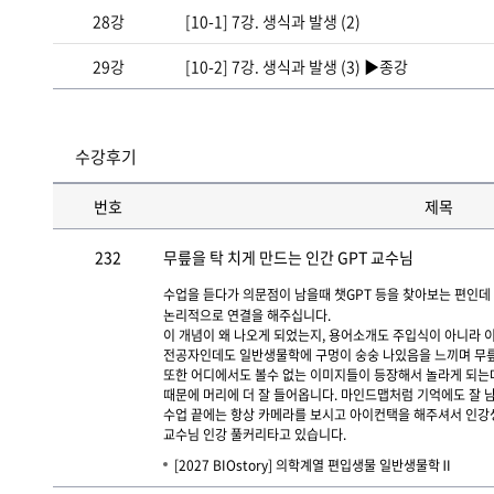
28강
[10-1] 7강. 생식과 발생 (2)
29강
[10-2] 7강. 생식과 발생 (3) ▶종강
수강후기
번호
제목
232
무릎을 탁 치게 만드는 인간 GPT 교수님
수업을 듣다가 의문점이 남을때 챗GPT 등을 찾아보는 편인
논리적으로 연결을 해주십니다.
이 개념이 왜 나오게 되었는지, 용어소개도 주입식이 아니라
전공자인데도 일반생물학에 구멍이 숭숭 나있음을 느끼며 무릎
또한 어디에서도 볼수 없는 이미지들이 등장해서 놀라게 되는
때문에 머리에 더 잘 들어옵니다. 마인드맵처럼 기억에도 잘 
수업 끝에는 항상 카메라를 보시고 아이컨택을 해주셔서 인강
교수님 인강 풀커리타고 있습니다.
[2027 BIOstory] 의학계열 편입생물 일반생물학Ⅱ