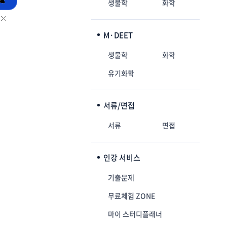
생물학
화학
M·DEET
생물학
화학
유기화학
서류/면접
서류
면접
인강 서비스
기출문제
무료체험 ZONE
마이 스터디플래너