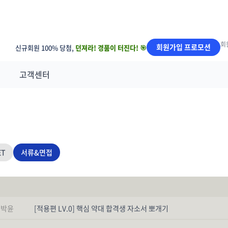
회
회원가입 프로모션
신규회원 100% 당첨,
던져라! 경품이 터진다! 🎯
고객센터
ET
서류&면접
박윤
[적용편 LV.0] 핵심 약대 합격생 자소서 뽀개기