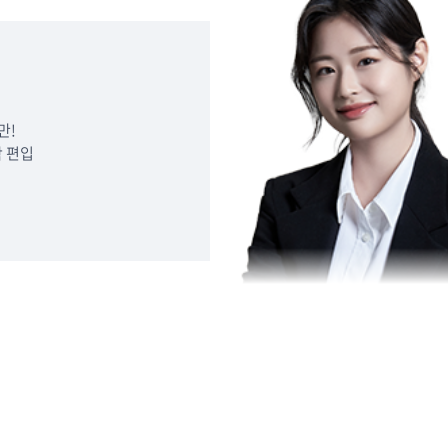
만!
 편입