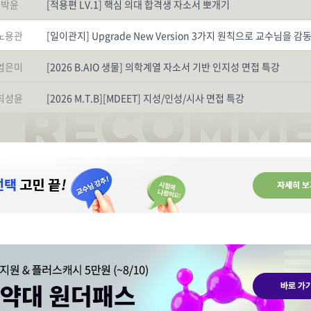
박윤
[적용편 LV.1] 핵심 의대 합격생 자소서 뽀개기
노용관
엄은미
[2026 B.AIO 생물] 의학계열 자소서 기반 인지성 면접 특강
최성윤
[2026 M.T.B][MDEET] 지성/인성/시사 면접 특강