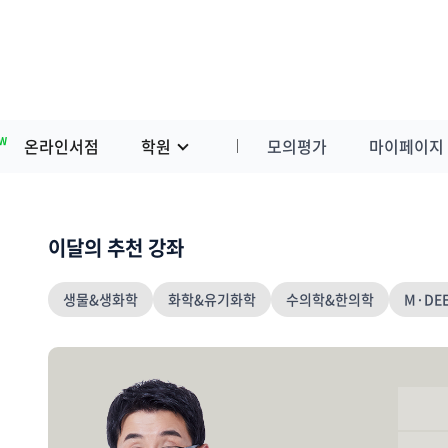
W
온라인서점
학원
모의평가
마이페이지
이달의 추천 강좌
생물&생화학
화학&유기화학
수의학&한의학
M·DE