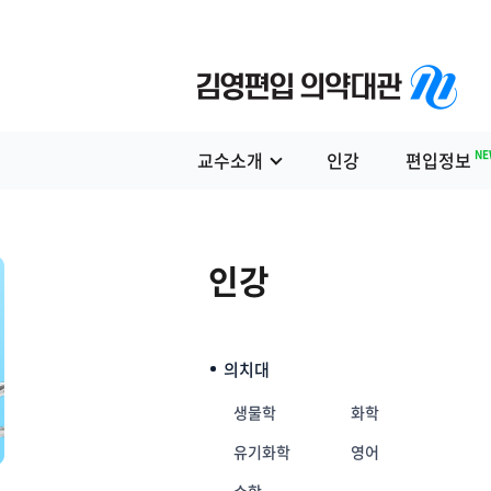
NE
교수소개
인강
편입정보
인강
의치대
생물학
화학
유기화학
영어