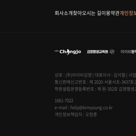
회사소개
찾아오시는 길
이용약관
개인정
상호 : (주)아이비김영 | 대표이사 : 김석철 | 사업
통신판매신고번호 : 제 2020-서울서초-3437호 
학원설립운영등록번호 : 제 원-352호 김영평생교육
1661-7022
e-mail : help@kimyoung.co.kr
개인정보책임자 : 오창훈