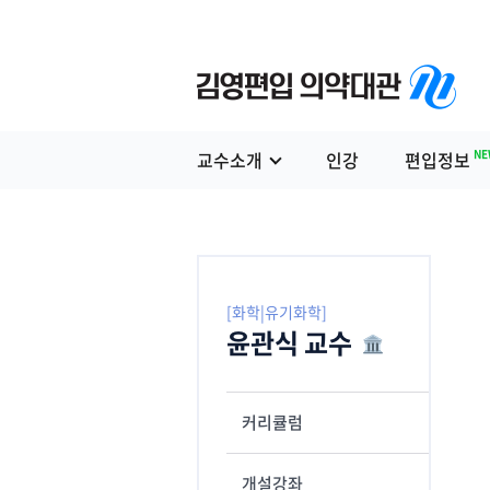
NE
교수소개
인강
편입정보
[화학|유기화학]
윤관식 교수
커리큘럼
개설강좌