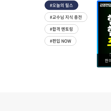
#오늘의 릴스
#교수님 지식 충전
#합격 멘토링
#편입 NOW
nything
한의대 편입 합격하는 AI 프롬프트가 있다? [권지연 교수님