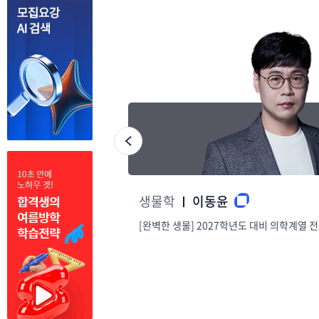
화학|유기화학
윤기세
열 전공생물학
[의학] 2027 기출과 함께하는 단기완성 [Cras