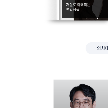
의대는 서동진
저절로 이해되는
약대도 서동진
편입생물
의치