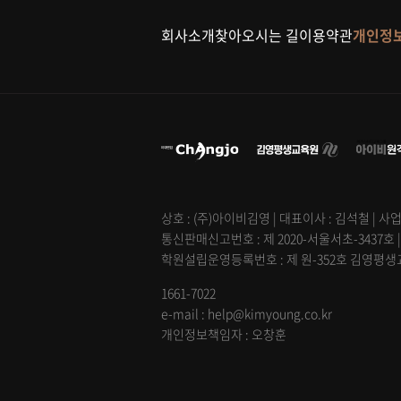
회사소개
찾아오시는 길
이용약관
개인정
상호 : (주)아이비김영 | 대표이사 : 김석철 | 사업
통신판매신고번호 : 제 2020-서울서초-3437호 
학원설립운영등록번호 : 제 원-352호 김영평생교육
1661-7022
e-mail : help@kimyoung.co.kr
개인정보책임자 : 오창훈