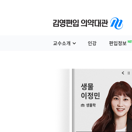
NE
교수소개
인강
편입정보
생물
생물
서동진
이정민
생물학
생물학
편입생물 기본+심화 모든이론 총집합