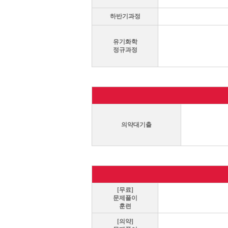
하반기과정
유기화학
정규과정
의약대기출
[무료]
문제풀이
훈련
[의약]