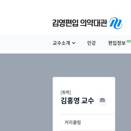
NE
교수소개
인강
편입정보
[화학]
김홍영 교수
커리큘럼