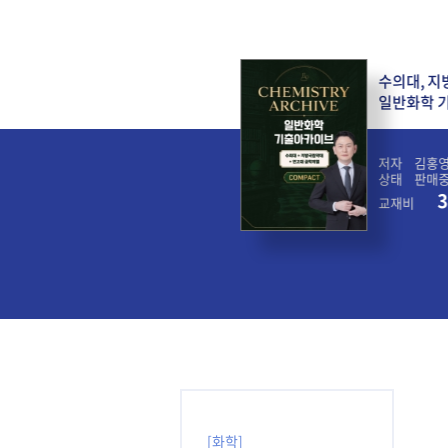
대, 지방국립대, 연고대 편입 -
수의대, 지
화학 기출아카이브(컴팩트)
일반화학 
김홍영
저자
김홍
판매중
상태
판매
32,000
3
비
원
교재비
[화학]