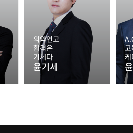
의약연고
A.
합격은
고
기세다
케
윤기세
윤