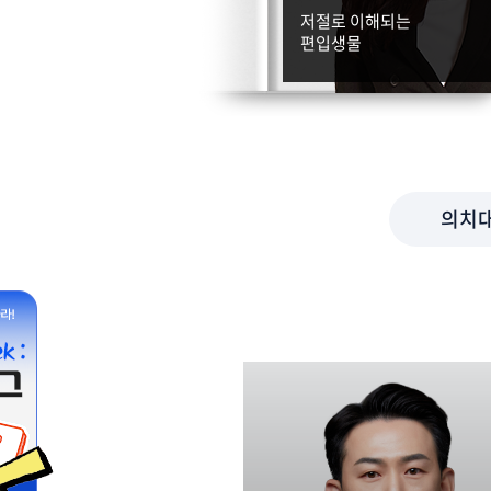
의대는 서동진
저절로 이해되는
약대도 서동진
편입생물
의치