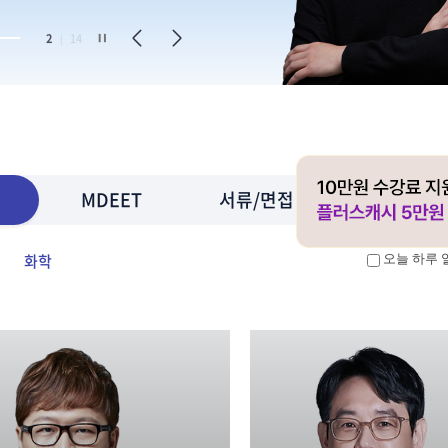
2
14
|
MDEET
서류/면접
화학
오늘 하루 