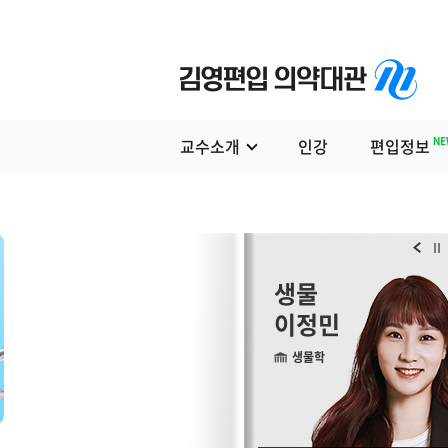
NE
교수소개
인강
편입정보
생물
생물
서동진
이정민
생물학
생물학
편입생물 기본+심화 모든이론 총집합