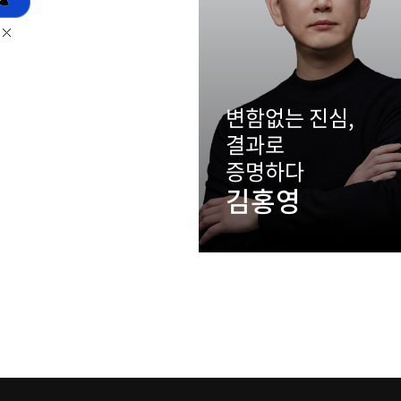
변함없는 진심,
결과로
증명하다
김홍영