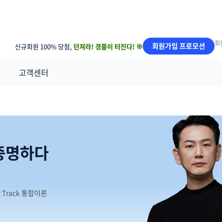
회
회원가입 프로모션
신규회원 100% 당첨,
던져라! 경품이 터진다! 🎯
고객센터
 증명하다
 Track 통합이론