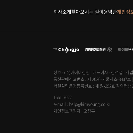
회사소개
찾아오시는 길
이용약관
개인정
상호 : (주)아이비김영 | 대표이사 : 김석철 | 사업
통신판매신고번호 : 제 2020-서울서초-3437호 
학원설립운영등록번호 : 제 원-352호 김영평생교육
1661-7022
e-mail : help@kimyoung.co.kr
개인정보책임자 : 오창훈