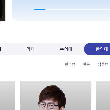
대
약대
수의대
한의대
한의학
한문
생물학