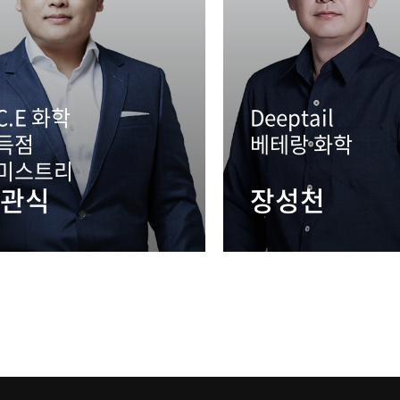
C.E 화학
Deeptail
득점
베테랑 화학
미스트리
관식
장성천