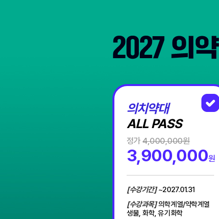
의치약대
ALL PASS
정가
4,000,000원
3,900,000
원
[수강기간]
~2027.01.31
[수강과목]
의학계열/약학계열
생물, 화학, 유기화학