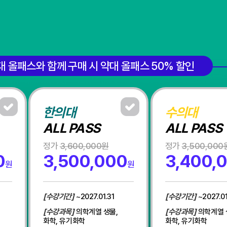
대 올패스와 함께 구매 시 약대 올패스 50% 할인
한의대
수의대
ALL PASS
ALL PASS
정가
3,600,000원
정가
3,500,000
0
3,500,000
3,400,
원
원
[수강기간]
~2027.01.31
[수강기간]
~2027.01
[수강과목]
의학계열 생물,
[수강과목]
의학계열 
화학, 유기화학
화학, 유기화학