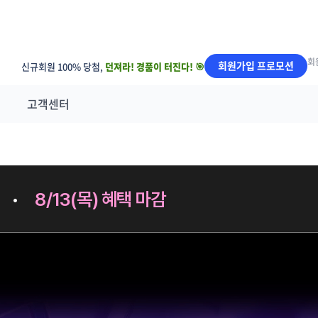
회
회원가입 프로모션
신규회원 100% 당첨,
던져라! 경품이 터진다! 🎯
고객센터
•
8/13(목) 혜택 마감