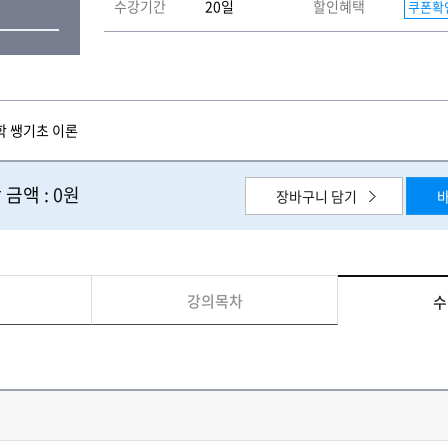
수강기간
20일
할인혜택
쿠폰확
학 쌩기초 이론
 금액 :
0원
장바구니 담기
강의목차
수