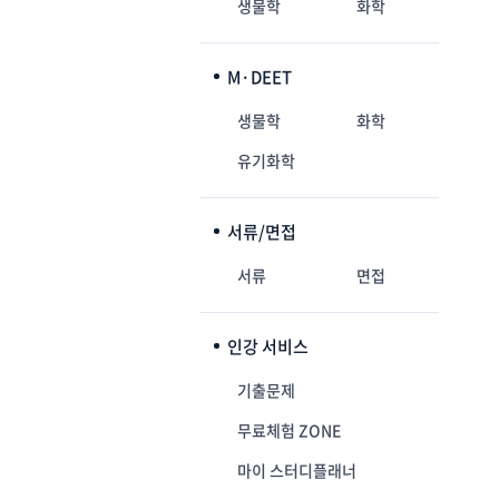
생물학
화학
M·DEET
생물학
화학
유기화학
서류/면접
서류
면접
인강 서비스
기출문제
무료체험 ZONE
마이 스터디플래너