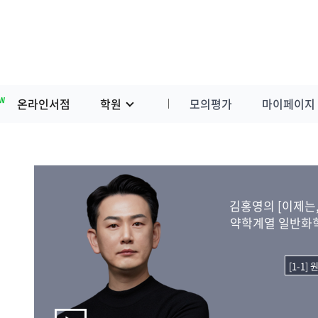
W
온라인서점
학원
모의평가
마이페이지
김홍영의 [이제는,
약학계열 일반화