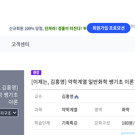
회
회원가입 프로모션
신규회원 100% 당첨,
던져라! 경품이 터진다! 🎯
고객센터
완강
[이제는, 김홍영] 약학계열 일반화학 쌩기초 이론
 김홍영]
학 쌩기초
교수
김홍영
이론
과목
약학계열
영역
화학
학습단계
기획특강
강좌구성
180분/