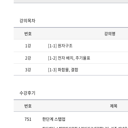
강의목차
번호
강의명
1강
[1-1] 원자구조
2강
[1-2] 전자 배치, 주기율표
3강
[1-3] 화합물, 결합
수강후기
번호
제목
751
한단계 스텝업