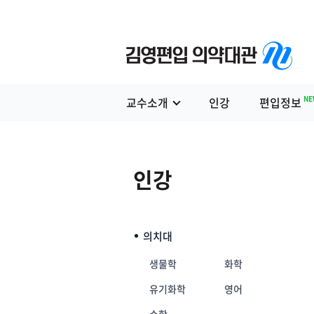
NE
교수소개
인강
편입정보
인강
의치대
생물학
화학
유기화학
영어