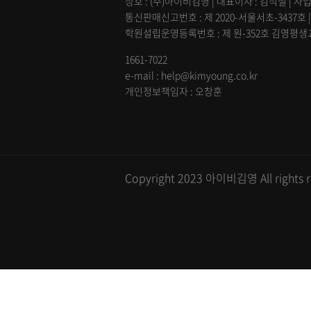
상호 : (주)아이비김영 | 대표이사 : 김석철 | 사업
통신판매신고번호 : 제 2020-서울서초-3437호 
학원설립운영등록번호 : 제 원-352호 김영평생교육
1661-7022
e-mail : help@kimyoung.co.kr
개인정보책임자 : 오창훈
Copyright 2023 아이비김영 All rights r