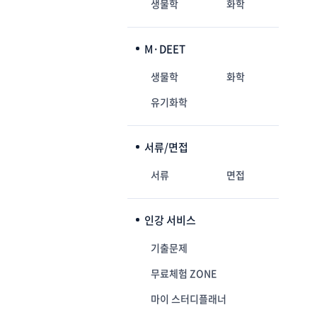
생물학
화학
M·DEET
생물학
화학
유기화학
서류/면접
서류
면접
인강 서비스
기출문제
무료체험 ZONE
마이 스터디플래너