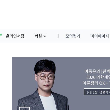
W
온라인서점
학원
모의평가
마이페이지
이동윤의 [완벽
2026 의학계
이론정리 OX +