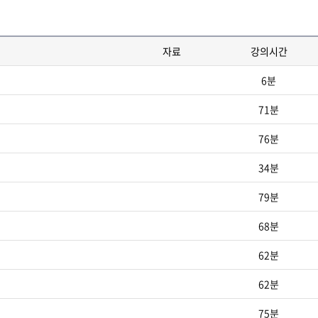
자료
강의시간
6분
71분
76분
34분
79분
68분
62분
62분
75분