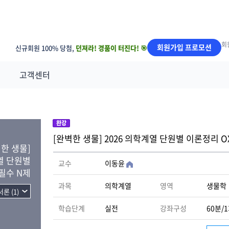
회
회원가입 프로모션
신규회원 100% 당첨,
던져라! 경품이 터진다! 🎯
고객센터
완강
[완벽한 생물] 2026 의학계열 단원별 이론정리 OX
한 생물]
열 단원별
교수
이동윤
 필수 N제
과목
의학계열
영역
생물학
학습단계
실전
강좌구성
60분/1