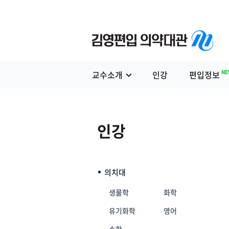
NE
교수소개
인강
편입정보
인강
의치대
생물학
화학
유기화학
영어