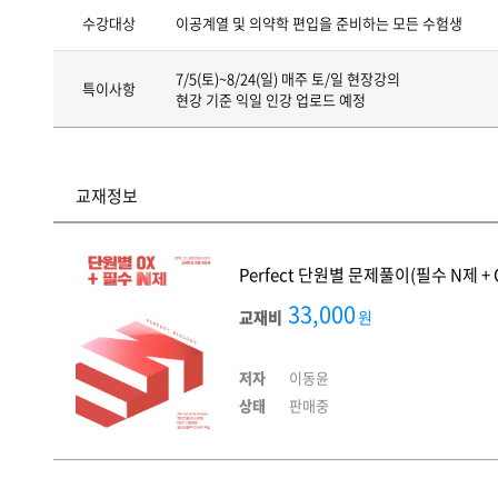
수강대상
이공계열 및 의약학 편입을 준비하는 모든 수험생
7/5(토)~8/24(일) 매주 토/일 현장강의
특이사항
현강 기준 익일 인강 업로드 예정
교재정보
Perfect 단원별 문제풀이(필수 N제 + OX 
33,000
교재비
원
저자
이동윤
상태
판매중