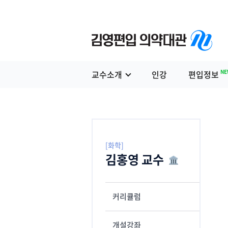
NE
교수소개
인강
편입정보
[화학]
김홍영 교수
커리큘럼
개설강좌