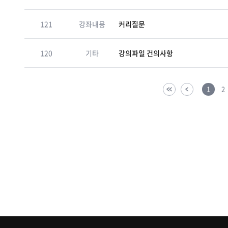
121
강좌내용
커리질문
120
기타
강의파일 건의사항
1
2