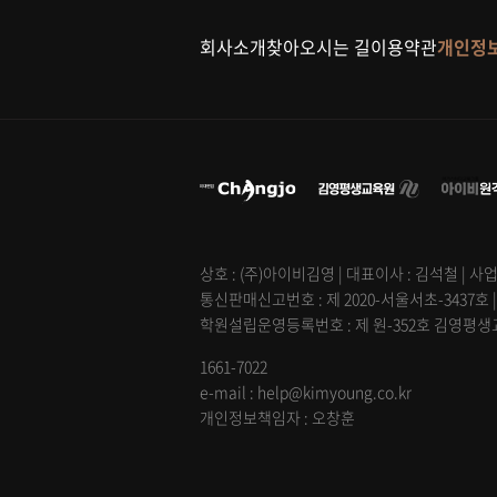
회사소개
찾아오시는 길
이용약관
개인정
상호 : (주)아이비김영 | 대표이사 : 김석철 | 사업
통신판매신고번호 : 제 2020-서울서초-3437호 
학원설립운영등록번호 : 제 원-352호 김영평생교육
1661-7022
e-mail : help@kimyoung.co.kr
개인정보책임자 : 오창훈