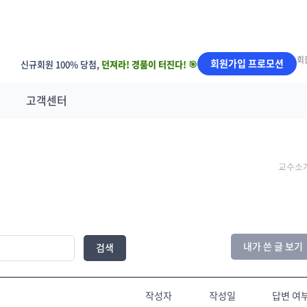
회
회원가입 프로모션
신규회원 100% 당첨,
던져라! 경품이 터진다! 🎯
고객센터
교수소
내가 쓴 글 보기
검색
작성자
작성일
답변 여