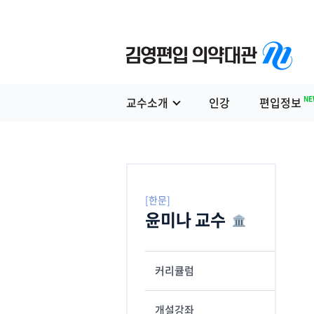
NE
교수소개
인강
편입정보
[한문]
윤미나 교수
커리큘럼
개설강좌