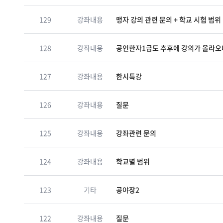
129
강좌내용
맹자 강의 관련 문의 + 학교 시험 범위
128
강좌내용
공인한자1급도 추후에 강의가 올라오
127
강좌내용
한시특강
126
강좌내용
질문
125
강좌내용
강좌관련 문의
124
강좌내용
학교별 범위
123
기타
공야장2
122
강좌내용
질문