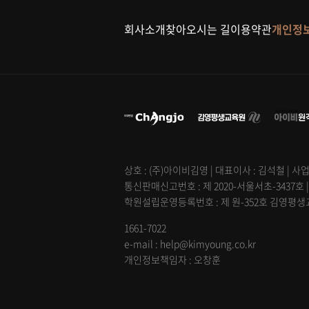
회사소개
찾아오시는 길
이용약관
개인정
상호 : (주)아이비김영 | 대표이사 : 김석철 | 사업
통신판매신고번호 : 제 2020-서울서초-3437호 
학원설립운영등록번호 : 제 원-352호 김영평생교육
1661-7022
e-mail : help@kimyoung.co.kr
개인정보책임자 : 오창훈