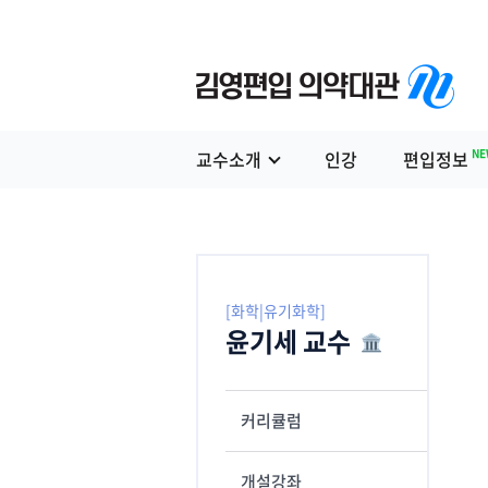
NE
교수소개
인강
편입정보
[화학|유기화학]
윤기세 교수
커리큘럼
개설강좌