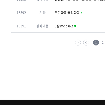
16392
기타
무기화학 물리화학
N
16391
강좌내용
3장 mdp 8-2
N
1
2