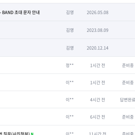
- BAND 초대 문자 안내
김영
2026.05.08
김영
2023.08.09
김영
2020.12.14
정**
1시간 전
준비중
이**
1시간 전
준비중
이**
4시간 전
답변완
이**
6시간 전
준비중
5번 질문(사진첨부)
이**
11시간 전
준비중
N