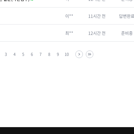
이**
11시간 전
답변완
최**
12시간 전
준비중
3
4
5
6
7
8
9
10