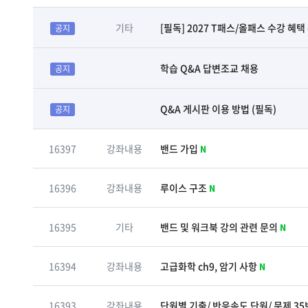
기타
[필독] 2027 T패스/올패스 수강 혜택 
공지
학습 Q&A 답변조교 채용
공지
Q&A 게시판 이용 방법 (필독)
공지
16397
강좌내용
밴드 가입
N
16396
강좌내용
루이스 구조
N
16395
기타
밴드 및 워크북 강의 관련 문의
N
16394
강좌내용
고급화학 ch9, 암기 사항
N
16393
강좌내용
단원별 기출/ 반응속도 단원/ 문제 3