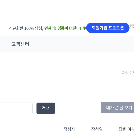
회
회원가입 프로모션
신규회원 100% 당첨,
던져라! 경품이 터진다! 🎯
고객센터
교수소
내가 쓴 글 보기
검색
작성자
작성일
답변 여